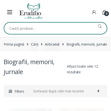
Skip
Skip
to
to
navigation
content
0
Caută
după:
Prima pagină
Cărți
Anticariat
Biografii, memorii, jurnale
Biografii, memorii,
Afișez toate cele 12
jurnale
Sortat
rezultate
după
cele
mai
Filters
recente