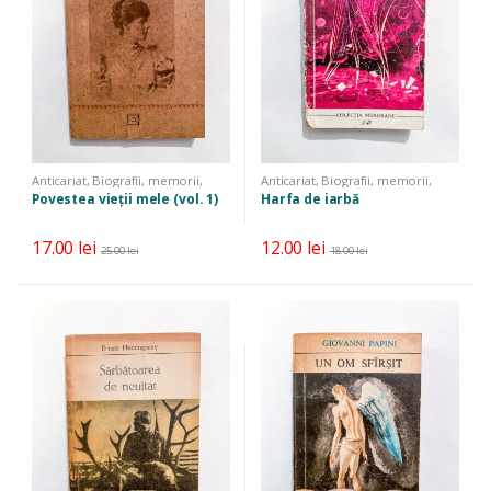
Anticariat
,
Biografii, memorii,
Anticariat
,
Biografii, memorii,
jurnale
,
Istorie
jurnale
,
Literatură
,
Literatură
Povestea vieții mele (vol. 1)
Harfa de iarbă
universală
17.00
lei
12.00
lei
25.00
lei
18.00
lei