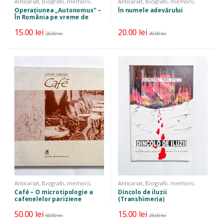
Anticariat
,
Biografii, memorii,
Anticariat
,
Biografii, memorii,
jurnale
,
Istorie
jurnale
,
Istorie
Operațiunea „Autonomus” –
În numele adevărului
În România pe vreme de
război
15.00
lei
20.00
lei
25.00
lei
30.00
lei
Anticariat
,
Biografii, memorii,
Anticariat
,
Biografii, memorii,
jurnale
jurnale
Café – O microtipologie a
Dincolo de iluzii
cafenelelor pariziene
(Transhimeria)
50.00
lei
15.00
lei
60.00
lei
25.00
lei