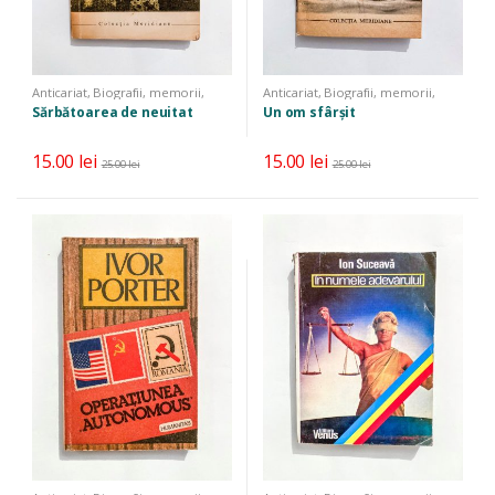
Anticariat
,
Biografii, memorii,
Anticariat
,
Biografii, memorii,
jurnale
,
Literatură
,
Literatură
jurnale
,
Literatură
,
Literatură
Sărbătoarea de neuitat
Un om sfârșit
universală
universală
15.00
lei
15.00
lei
25.00
lei
25.00
lei