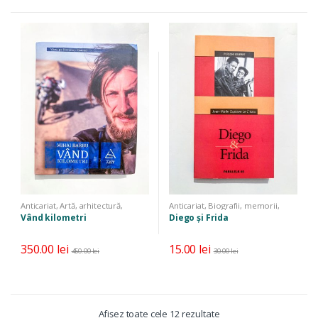
Anticariat
,
Artă, arhitectură,
Anticariat
,
Biografii, memorii,
fotografie
,
Biografii, memorii,
jurnale
Vând kilometri
Diego și Frida
jurnale
,
Geografie, mediu, turism,
călătorii
350.00
lei
15.00
lei
450.00
lei
30.00
lei
Sortat
Afișez toate cele 12 rezultate