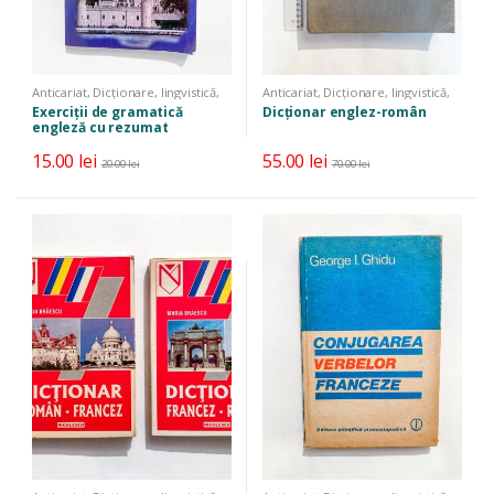
Anticariat
,
Dicționare, lingvistică,
Anticariat
,
Dicționare, lingvistică,
limbi străine
,
Manuale, auxiliare,
limbi străine
Exerciții de gramatică
Dicționar englez-român
cursuri
engleză cu rezumat
descriptiv și cheie
15.00
lei
55.00
lei
20.00
lei
70.00
lei