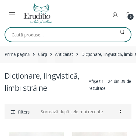
Skip
Skip
to
to
navigation
content
0
Caută
după:
Prima pagină
Cărți
Anticariat
Dicționare, lingvistică, limbi 
Dicționare, lingvistică,
Afișez 1 - 24 din 39 de
limbi străine
Sortat
rezultate
după
cele
mai
Filters
recente