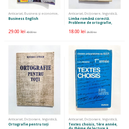
Anticariat
,
Business și economie
,
Anticariat
,
Dicționare, lingvistică,
Dicționare, lingvistică, limbi
limbi străine
,
Manuale, auxiliare,
Business English
Limba română corectă.
străine
,
Manuale, auxiliare, cursuri
cursuri
Probleme de ortografie,
gramatică, lexic
29.00
lei
18.00
lei
40.00
lei
26.00
lei
Anticariat
,
Dicționare, lingvistică,
Anticariat
,
Dicționare, lingvistică,
limbi străine
limbi străine
,
Manuale, auxiliare,
Ortografie pentru toți
Textes choisis, 1ère année,
cursuri
du thème de lecture à