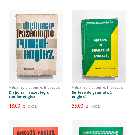
Anticariat
,
Dicționare, lingvistică,
Anticariat
,
Dicționare, lingvistică,
limbi străine
limbi străine
,
Manuale, auxiliare,
Dicționar frazeologic
Sinteze de gramatică
cursuri
român-englez
engleză
18.00
lei
35.00
lei
28.00
lei
45.00
lei