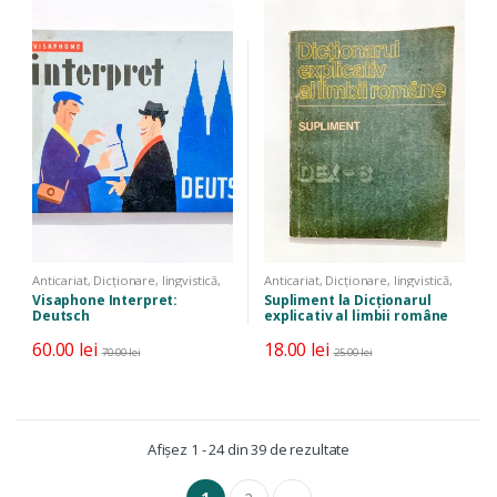
Anticariat
,
Dicționare, lingvistică,
Anticariat
,
Dicționare, lingvistică,
limbi străine
,
Manuale, auxiliare,
limbi străine
Visaphone Interpret:
Supliment la Dicționarul
cursuri
Deutsch
explicativ al limbii române
(DEX-S)
60.00
lei
18.00
lei
70.00
lei
25.00
lei
Sortat
Afișez 1 - 24 din 39 de rezultate
după
cele
mai