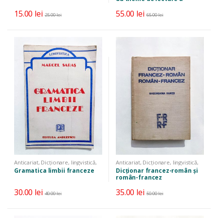
l’expression orale et écrite
15.00
lei
55.00
lei
25.00
lei
65.00
lei
Anticariat
,
Dicționare, lingvistică,
Anticariat
,
Dicționare, lingvistică,
limbi străine
,
Manuale, auxiliare,
limbi străine
Gramatica limbii franceze
Dicționar francez-român și
cursuri
român-francez
30.00
lei
35.00
lei
40.00
lei
50.00
lei