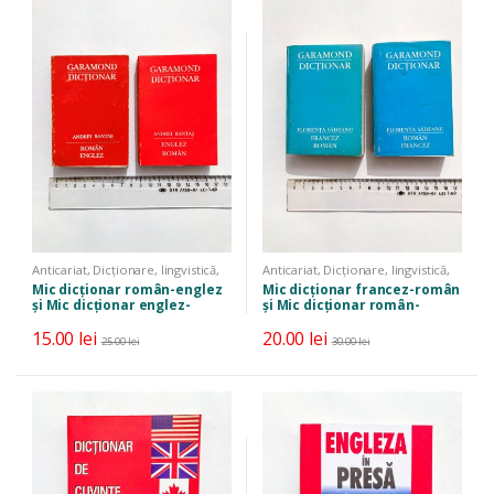
Anticariat
,
Dicționare, lingvistică,
Anticariat
,
Dicționare, lingvistică,
limbi străine
limbi străine
Mic dicționar român-englez
Mic dicționar francez-român
și Mic dicționar englez-
și Mic dicționar român-
român
francez
15.00
lei
20.00
lei
25.00
lei
30.00
lei