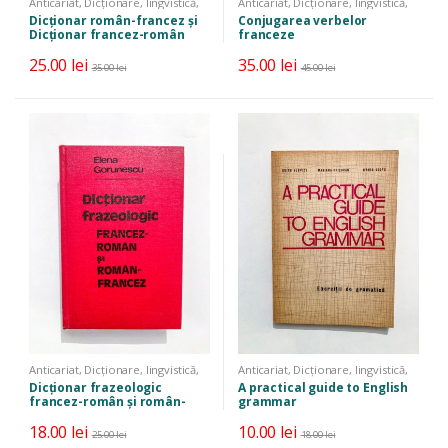
Anticariat
,
Dicționare, lingvistică,
Anticariat
,
Dicționare, lingvistică,
limbi străine
limbi străine
,
Manuale, auxiliare,
Dicționar român-francez și
Conjugarea verbelor
cursuri
Dicționar francez-român
franceze
25.00
lei
35.00
lei
35.00
lei
45.00
lei
Anticariat
,
Dicționare, lingvistică,
Anticariat
,
Dicționare, lingvistică,
limbi străine
limbi străine
,
Manuale, auxiliare,
Dicționar frazeologic
A practical guide to English
cursuri
francez-român și român-
grammar
francez
18.00
lei
10.00
lei
25.00
lei
18.00
lei