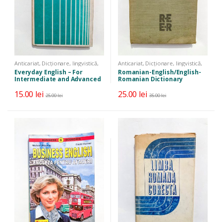
Anticariat
,
Dicționare, lingvistică,
Anticariat
,
Dicționare, lingvistică,
limbi străine
,
Manuale, auxiliare,
limbi străine
Everyday English – For
Romanian-English/English-
cursuri
Intermediate and Advanced
Romanian Dictionary
Learners
15.00
lei
25.00
lei
25.00
lei
35.00
lei