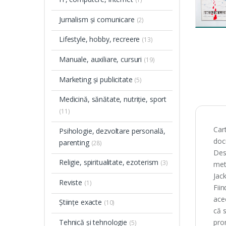
Jurnalism și comunicare
(2)
Lifestyle, hobby, recreere
(13)
Manuale, auxiliare, cursuri
(19)
Marketing și publicitate
(5)
Medicină, sănătate, nutriție, sport
(11)
Car
Psihologie, dezvoltare personală,
doc
parenting
(28)
Des
Religie, spiritualitate, ezoterism
(3)
met
Jac
Reviste
(1)
Fii
acee
Științe exacte
(10)
că s
Tehnică și tehnologie
pro
(5)