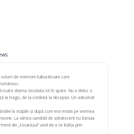
ews
n volum de memorii tulburătoare care
 românesc.
ă toată drama secolului XX în spate. Nu e deloc o
la tragic, de la credință la decepție. Un adevărat
 prăvălie la stăpân și după cum era moda pe vremea
n teorie. La vârsta candidă de adolescent nu bănuia
mind din „tovarășul” avid de a se înălța prin