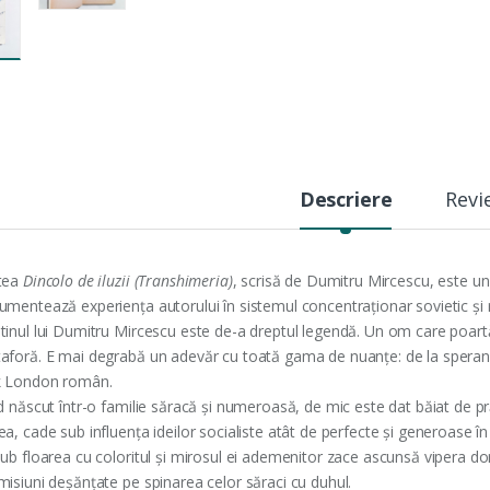
Descriere
Revi
tea
Dincolo de iluzii (Transhimeria)
, scrisă de Dumitru Mircescu, este u
umentează experiența autorului în sistemul concentraționar sovietic și
tinul lui Dumitru Mircescu este de-a dreptul legendă. Un om care poart
aforă. E mai degrabă un adevăr cu toată gama de nuanțe: de la speranță 
k London român.
nd născut într-o familie săracă și numeroasă, de mic este dat băiat de
a, cade sub influența ideilor socialiste atât de perfecte și generoase î
ub floarea cu coloritul și mirosul ei ademenitor zace ascunsă vipera dor
misiuni deșănțate pe spinarea celor săraci cu duhul.