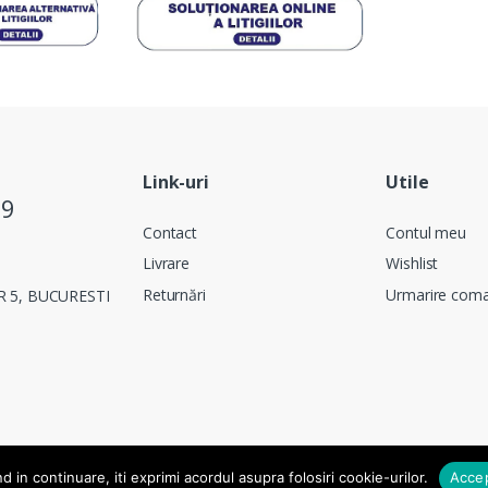
Link-uri
Utile
09
Contact
Contul meu
Livrare
Wishlist
Returnări
Urmarire com
OR 5, BUCURESTI
e
 in continuare, iti exprimi acordul asupra folosiri cookie-urilor.
Acce