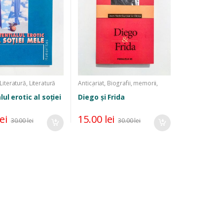
Literatură
,
Literatură
Anticariat
,
Biografii, memorii,
,
Satiră și umor
jurnale
ul erotic al soției
Diego și Frida
lei
15.00
lei
30.00
lei
30.00
lei