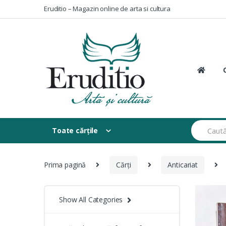
Skip
Skip
Eruditio – Magazin online de arta si cultura
to
to
navigation
content
Search
Toate cărțile
for:
Prima pagină
Cărți
Anticariat
Show All Categories