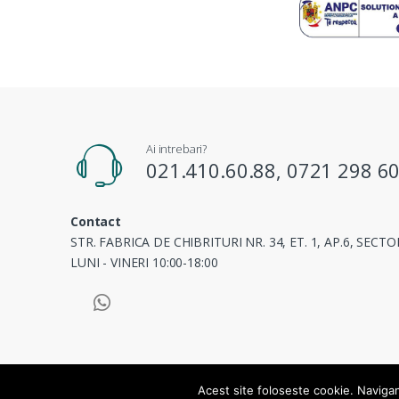
Ai intrebari?
021.410.60.88, 0721 298 6
Contact
STR. FABRICA DE CHIBRITURI NR. 34, ET. 1, AP.6, SECT
LUNI - VINERI 10:00-18:00
© Blue Masters Marketing SRL - Toate drepturile rezervat
Acest site foloseste cookie. Navigand