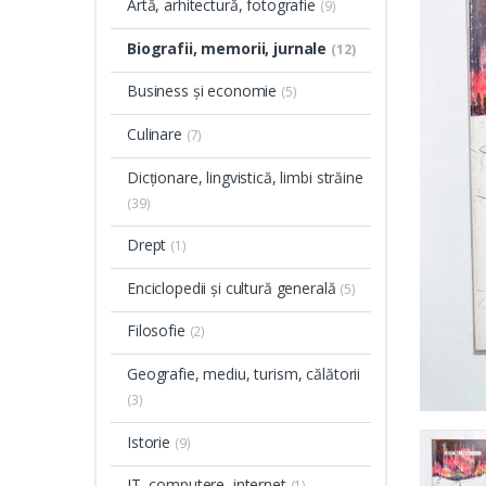
Artă, arhitectură, fotografie
(9)
Biografii, memorii, jurnale
(12)
Business și economie
(5)
Culinare
(7)
Dicționare, lingvistică, limbi străine
(39)
Drept
(1)
Enciclopedii și cultură generală
(5)
Filosofie
(2)
Geografie, mediu, turism, călătorii
(3)
Istorie
(9)
IT, computere, internet
(1)