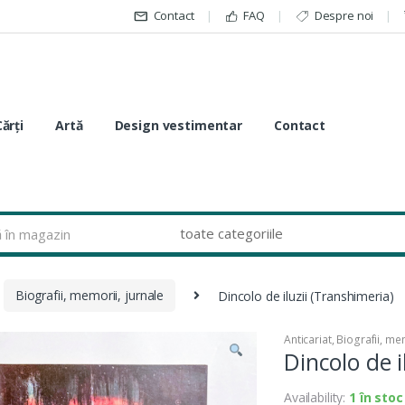
Contact
FAQ
Despre noi
Cărți
Artă
Design vestimentar
Contact
Biografii, memorii, jurnale
Dincolo de iluzii (Transhimeria)
Anticariat
,
Biografii, mem
Dincolo de i
Availability:
1 în stoc