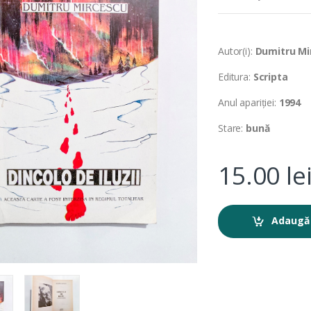
Autor(i):
Dumitru Mi
Editura:
Scripta
Anul apariției:
1994
Stare:
bună
15.00
le
Adaugă 