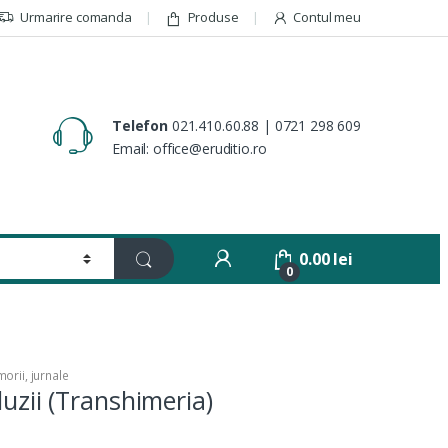
Urmarire comanda
Produse
Contul meu
Telefon
021.410.60.88 | 0721 298 609
Email: office@eruditio.ro
0.00
lei
0
orii, jurnale
luzii (Transhimeria)