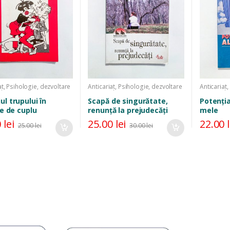
at
,
Psihologie, dezvoltare
Anticariat
,
Psihologie, dezvoltare
Anticariat
,
lă, parenting
personală, parenting
universală
ul trupului în
Scapă de singurătate,
Potențial
le de cuplu
renunță la prejudecăți
mele
0
lei
25.00
lei
22.00
25.00
lei
30.00
lei