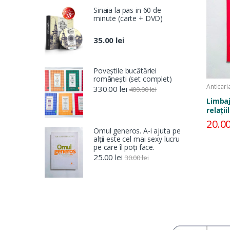
Sinaia la pas in 60 de
minute (carte + DVD)
35.00
lei
Poveștile bucătăriei
românești (set complet)
Anticari
330.00
lei
400.00
lei
persona
Limbaj
relații
20.0
Omul generos. A-i ajuta pe
alții este cel mai sexy lucru
pe care îl poți face.
25.00
lei
30.00
lei