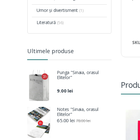
Umor și divertisment
(1)
Literatură
(56)
SK
Ultimele produse
Punga "Sinaia, orasul
Elitelor"
Produ
9.00
lei
Notes "Sinaia, orasul
Elitelor"
65.00
lei
78.00
lei