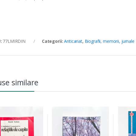
U:
77LMIRDIN
Categorii:
Anticariat
,
Biografii, memorii, jurnale
se similare