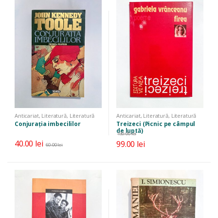
Anticariat
,
Literatură
,
Literatură
Anticariat
,
Literatură
,
Literatură
universală
română
,
Poezie
Conjurația imbecililor
Treizeci (Picnic pe câmpul
de luptă)
130.00
lei
40.00
lei
99.00
lei
60.00
lei