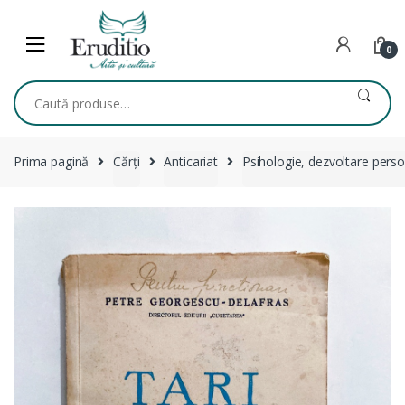
Skip
Skip
to
to
navigation
content
0
Caută
după:
Prima pagină
Cărți
Anticariat
Psihologie, dezvoltare perso