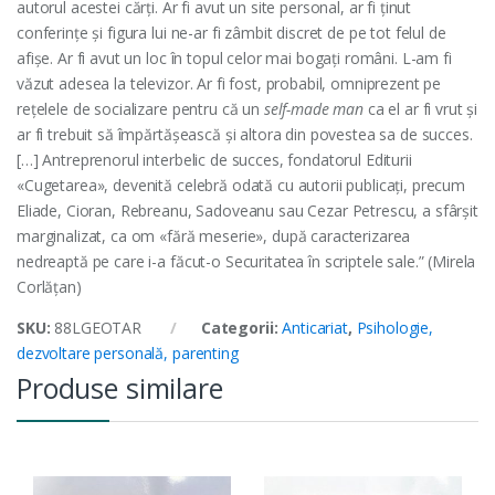
autorul acestei cărți. Ar fi avut un site personal, ar fi ținut
conferințe și figura lui ne-ar fi zâmbit discret de pe tot felul de
afișe. Ar fi avut un loc în topul celor mai bogați români. L-am fi
văzut adesea la televizor. Ar fi fost, probabil, omniprezent pe
rețelele de socializare pentru că un
self-made man
ca el ar fi vrut și
ar fi trebuit să împărtășească și altora din povestea sa de succes.
[…] Antreprenorul interbelic de succes, fondatorul Editurii
«Cugetarea», devenită celebră odată cu autorii publicați, precum
Eliade, Cioran, Rebreanu, Sadoveanu sau Cezar Petrescu, a sfârșit
marginalizat, ca om «fără meserie», după caracterizarea
nedreaptă pe care i-a făcut-o Securitatea în scriptele sale.” (Mirela
Corlățan)
SKU:
88LGEOTAR
Categorii:
Anticariat
,
Psihologie,
dezvoltare personală, parenting
Produse similare