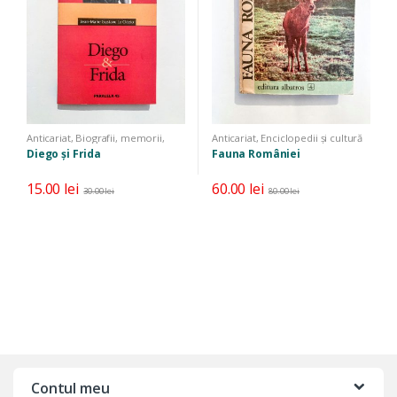
Anticariat
,
Biografii, memorii,
Anticariat
,
Enciclopedii și cultură
jurnale
generală
,
Științe exacte
Diego și Frida
Fauna României
15.00
lei
60.00
lei
30.00
lei
80.00
lei
Contul meu