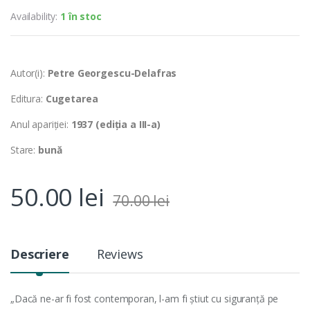
Availability:
1 în stoc
Autor(i):
Petre Georgescu-Delafras
Editura:
Cugetarea
Anul apariției:
1937 (ediția a III-a)
Stare:
bună
50.00
lei
70.00
lei
Descriere
Reviews
„Dacă ne-ar fi fost contemporan, l-am fi știut cu siguranță pe