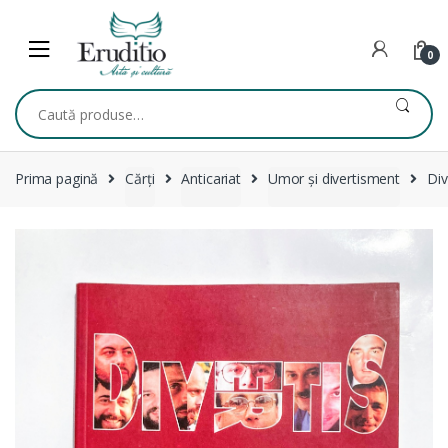
Skip
Skip
to
to
navigation
content
0
Caută
după:
Prima pagină
Cărți
Anticariat
Umor și divertisment
Div