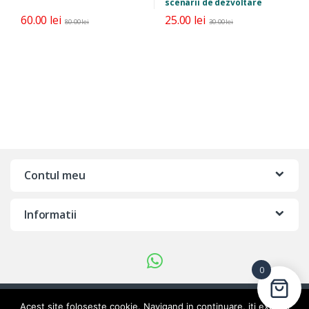
scenarii de dezvoltare
personală
60.00
lei
25.00
lei
80.00
lei
30.00
lei
Contul meu
Informatii
0
Ai intrebari?
Acest site foloseste cookie. Navigand in continuare, iti exprimi