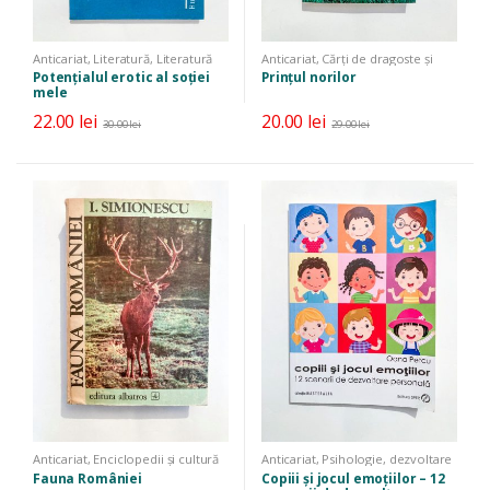
Anticariat
,
Literatură
,
Literatură
Anticariat
,
Cărți de dragoste și
universală
,
Satiră și umor
erotice
,
Literatură
,
Literatură
Potențialul erotic al soției
Prințul norilor
universală
mele
22.00
lei
20.00
lei
30.00
lei
29.00
lei
Anticariat
,
Enciclopedii și cultură
Anticariat
,
Psihologie, dezvoltare
generală
,
Științe exacte
personală, parenting
Fauna României
Copiii și jocul emoțiilor – 12