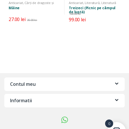
Anticariat
,
Cărți de dragoste și
Anticariat
,
Literatură
,
Literatură
erotice
,
Literatură
,
Literatură
română
,
Poezie
Mâine
Treizeci (Picnic pe câmpul
universală
de luptă)
130.00
lei
27.00
lei
99.00
lei
35.00
lei
Contul meu
Informatii
0