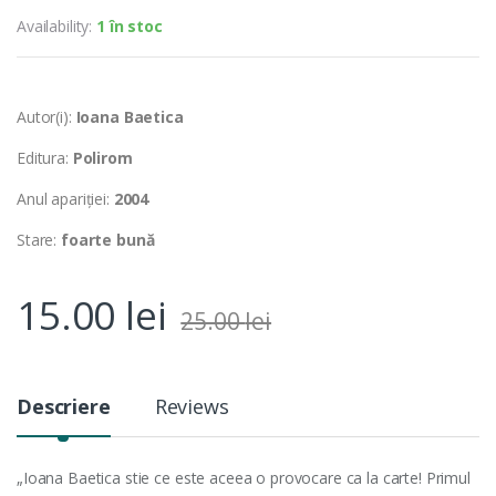
Availability:
1 în stoc
Autor(i):
Ioana Baetica
Editura:
Polirom
Anul apariției:
2004
Stare:
foarte bună
15.00
lei
25.00
lei
Descriere
Reviews
„Ioana Baetica stie ce este aceea o provocare ca la carte! Primul