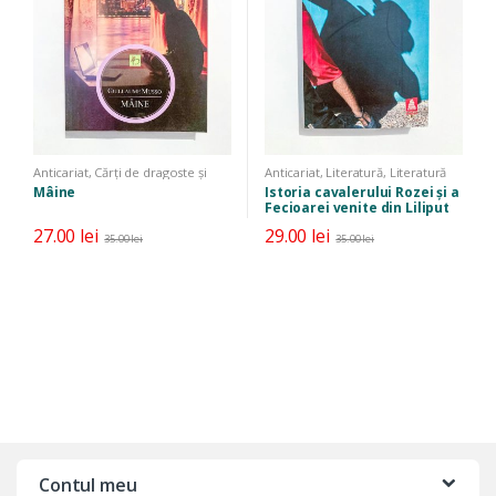
Anticariat
,
Cărți de dragoste și
Anticariat
,
Literatură
,
Literatură
erotice
,
Literatură
,
Literatură
universală
Mâine
Istoria cavalerului Rozei și a
universală
Fecioarei venite din Liliput
cu burta la gură
27.00
lei
29.00
lei
35.00
lei
35.00
lei
Contul meu