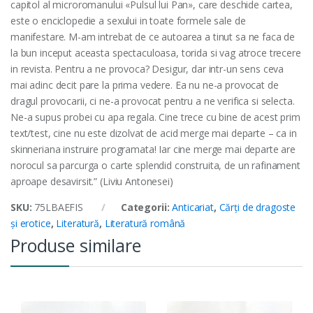
capitol al microromanului «Pulsul lui Pan», care deschide cartea,
este o enciclopedie a sexului in toate formele sale de
manifestare. M-am intrebat de ce autoarea a tinut sa ne faca de
la bun inceput aceasta spectaculoasa, torida si vag atroce trecere
in revista. Pentru a ne provoca? Desigur, dar intr-un sens ceva
mai adinc decit pare la prima vedere. Ea nu ne-a provocat de
dragul provocarii, ci ne-a provocat pentru a ne verifica si selecta.
Ne-a supus probei cu apa regala. Cine trece cu bine de acest prim
text/test, cine nu este dizolvat de acid merge mai departe – ca in
skinneriana instruire programata! Iar cine merge mai departe are
norocul sa parcurga o carte splendid construita, de un rafinament
aproape desavirsit.” (Liviu Antonesei)
SKU:
75LBAEFIS
Categorii:
Anticariat
,
Cărți de dragoste
și erotice
,
Literatură
,
Literatură română
Produse similare