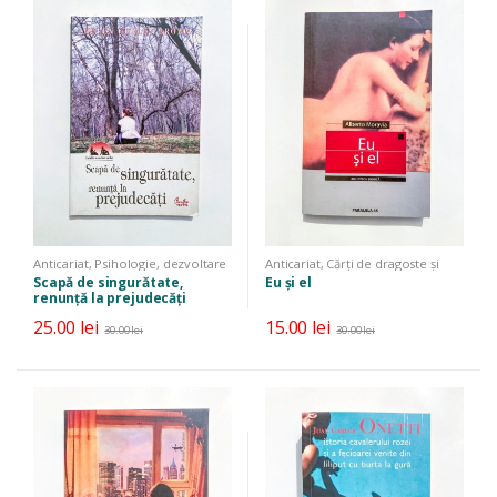
Anticariat
,
Psihologie, dezvoltare
Anticariat
,
Cărți de dragoste și
personală, parenting
erotice
,
Literatură
,
Literatură
Scapă de singurătate,
Eu și el
universală
renunță la prejudecăți
25.00
lei
15.00
lei
30.00
lei
30.00
lei