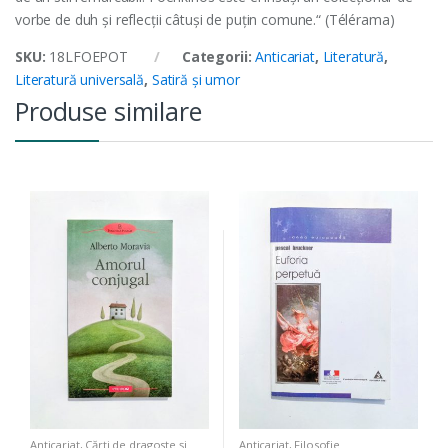
vorbe de duh şi reflecţii câtuşi de puţin comune.“ (Télérama)
SKU:
18LFOEPOT
Categorii:
Anticariat
,
Literatură
,
Literatură universală
,
Satiră și umor
Produse similare
Anticariat
,
Cărți de dragoste și
Anticariat
,
Filosofie