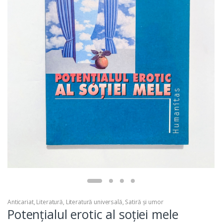
Anticariat
,
Literatură
,
Literatură universală
,
Satiră și umor
Potențialul erotic al soției mele