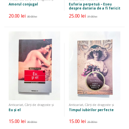
erotice
,
Literatură
,
Literatură
Amorul conjugal
Euforia perpetuă – Eseu
universală
despre datoria de a fi fericit
20.00
lei
25.00
lei
30.00
lei
31.00
lei
Anticariat
,
Cărți de dragoste și
Anticariat
,
Cărți de dragoste și
erotice
,
Literatură
,
Literatură
erotice
,
Literatură
,
Literatură
Eu și el
Timpul iubirilor perfecte
universală
universală
15.00
lei
15.00
lei
30.00
lei
25.00
lei