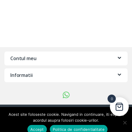
Contul meu
Informatii
0
Ai intrebari?
Acest site foloseste cookie. Navigand in continuare, iti exprimi
021.410.60.88, 0721
acordul asupra folosiri cookie-urilor.
298 609
Adaugă în coș
Accept
Politica de confidentialitate