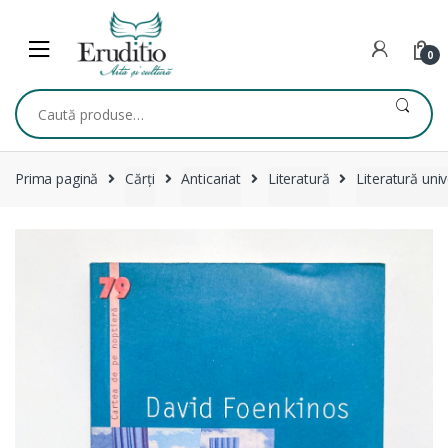
Skip
Skip
to
to
navigation
content
0
Caută
după:
Prima pagină
Cărți
Anticariat
Literatură
Literatură uni