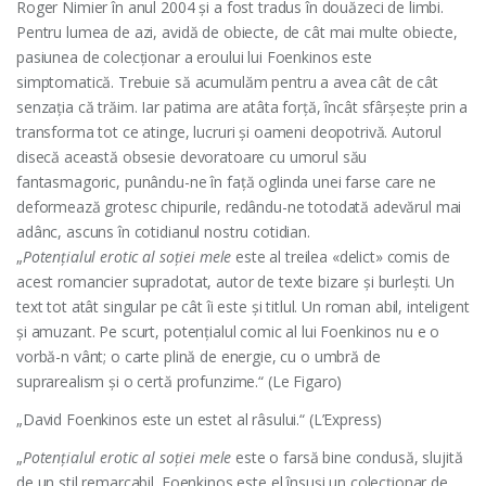
Roger Nimier în anul 2004 și a fost tradus în douăzeci de limbi.
Pentru lumea de azi, avidă de obiecte, de cât mai multe obiecte,
pasiunea de colecționar a eroului lui Foenkinos este
simptomatică. Trebuie să acumulăm pentru a avea cât de cât
senzația că trăim. Iar patima are atâta forță, încât sfârșește prin a
transforma tot ce atinge, lucruri și oameni deopotrivă. Autorul
disecă această obsesie devoratoare cu umorul său
fantasmagoric, punându-ne în față oglinda unei farse care ne
deformează grotesc chipurile, redându-ne totodată adevărul mai
adânc, ascuns în cotidianul nostru cotidian.
„
Potenţialul erotic al soţiei mele
este al treilea «delict» comis de
acest romancier supradotat, autor de texte bizare şi burleşti. Un
text tot atât singular pe cât îi este şi titlul. Un roman abil, inteligent
şi amuzant. Pe scurt, potenţialul comic al lui Foenkinos nu e o
vorbă-n vânt; o carte plină de energie, cu o umbră de
suprarealism şi o certă profunzime.“ (Le Figaro)
„David Foenkinos este un estet al râsului.“ (L’Express)
„
Potenţialul erotic al soţiei mele
este o farsă bine condusă, slujită
de un stil remarcabil. Foenkinos este el însuşi un colecţionar de