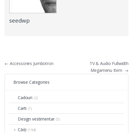
seedwp
Navigare
←
Accessories Jumbotron
TV & Audio Fullwidth
Megamenu Item
→
în
Browse Categories
articole
Cadouri
(2)
Carti
(1)
Design vestimentar
(5)
Cărți
(194)