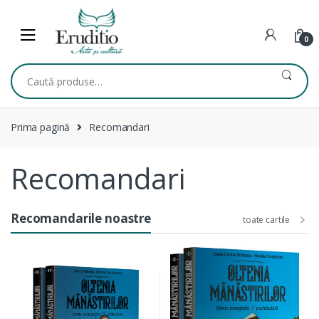
Skip
Skip
to
to
navigation
content
0
Caută
după:
Prima pagină
Recomandari
Recomandari
Recomandarile noastre
toate cartile