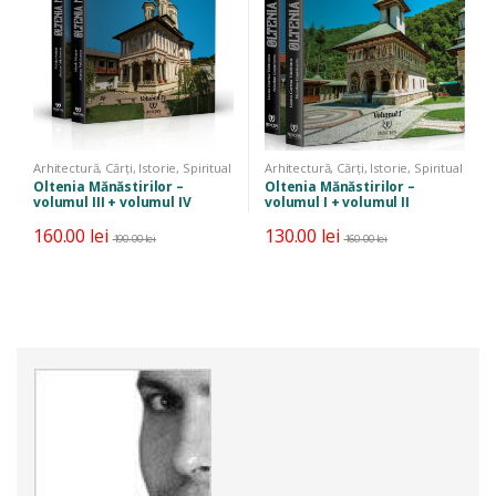
Arhitectură
,
Cărți
,
Istorie
,
Spiritual
Arhitectură
,
Cărți
,
Istorie
,
Spiritual
Oltenia Mănăstirilor –
Oltenia Mănăstirilor –
volumul III + volumul IV
volumul I + volumul II
160.00
lei
130.00
lei
190.00
lei
160.00
lei