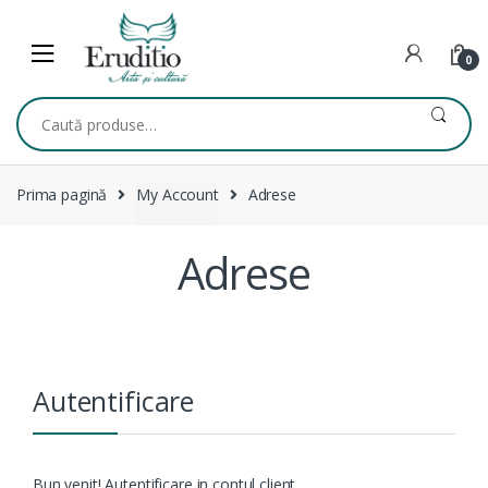
Skip
Skip
to
to
navigation
content
0
Caută
după:
Prima pagină
My Account
Adrese
Adrese
Autentificare
Bun venit! Autentificare in contul client.